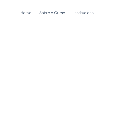
Home
Sobre o Curso
Institucional
so seletivo para duas
o curso de Medicina e