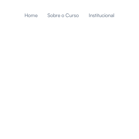
Home
Sobre o Curso
Institucional
ciais do curso de
r!
 importante e